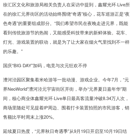
徐汇区文化和旅游局相关负责人在采访中提到，鑫耀光环·Live所
在的徐汇元界街区的活动始终围绕“奇遇”核心，花车巡游正是“夜
色奇遇”的重要组成部分。“我们希望市民在夜晚走进元界，既能
看到传统旅游节的热闹，又能感受科技带来的新鲜体验。花车、
灯光、游戏装置的联动，就是为了让大家在烟火气里找到不一样
的乐趣。”
国庆“BIG DAY”加码，电竞与次元狂欢不停
漕河泾园区聚集着米哈游等一批动漫、游戏企业。今年7月，“元
界NeoWorld”漕河泾元宇宙街区开街，举办“元界夏日嘉年华”期
间，核心商业体鑫耀光环·Live单日最高客流量冲破8.34万人次，
商场里随处可见提着IP周边、围着打卡装置拍照的市民游客，销
售额比平时周末上涨20%。
延续夏日热度，“元界秋日奇遇季”从9月19日开启至10月19日结