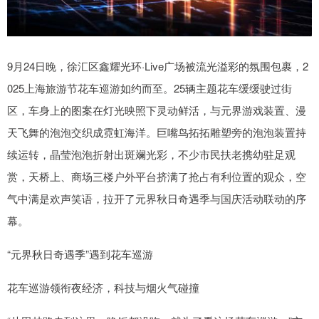
9月24日晚，徐汇区鑫耀光环·Live广场被流光溢彩的氛围包裹，2
025上海旅游节花车巡游如约而至。25辆主题花车缓缓驶过街
区，车身上的图案在灯光映照下灵动鲜活，与元界游戏装置、漫
天飞舞的泡泡交织成霓虹海洋。巨嘴鸟拓拓雕塑旁的泡泡装置持
续运转，晶莹泡泡折射出斑斓光彩，不少市民扶老携幼驻足观
赏，天桥上、商场三楼户外平台挤满了抢占有利位置的观众，空
气中满是欢声笑语，拉开了元界秋日奇遇季与国庆活动联动的序
幕。
“元界秋日奇遇季”遇到花车巡游
花车巡游领衔夜经济，科技与烟火气碰撞