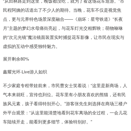
“从田林路走到这里，晚饭都没吃，就为了看这场花车巡游。”市
民程阿姨的话道出了不少人的期待。当晚，花车不仅是视觉焦
点，更与元界特色场景深度融合——《崩坏：星穹铁道》“长夜
月”主题的梦幻水母痛街亮起，与花车灯光交相辉映；萌物咻咻
的“次元光镜”魔法镜面装置实时捕捉花车影像，让市民在现实与
虚拟的互动中感受独特魅力。
展开剩余80%
鑫耀光环·Live游人如织
不少家庭专程带娃前来，市民曹女士笑着说：“这里是新商场，人
气本来就旺，宣传也到位。花车里有小朋友喜欢的熊猫，还有民
族风元素，孩子看得特别开心。”游客张先生则选择在商场三楼户
外平台观景：“从这里能清楚地看到花车离场的全过程，一会儿花
车陆续开走，能看到更多细节，体验特别好。”