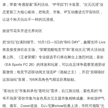
束，带着“奇遇探索”系列活动、“IP寻踪”打卡装置、“次元沉浸”业
态更新三大核心板块，把电竞、市集、IP互动搬进元宇宙街区，
让这个秋天玩出不一样的沉浸感。
旅游节花车开进元界街区
把“好玩”拉满到细节。10月1日—3日的“BIG DAY”，鑫耀光环·Live
将直接变身狂欢主场，“荣耀觉醒电竞节”和“茗动次元”两大活动连
番上阵。《王者荣耀》专业级选手们将在舞台上激烈对战；喜欢
《EA Sports FC 26》的球迷和玩家，可以在足球争霸赛里感受绿
茵激情；电竞节还联动阅文顶流IP《诡秘之主》，开启“克喵喵好
运加油站”首展，与6米高角色气模近距离贴贴。
“茗动次元”市集则承包“逛吃玩”需求，右江路沿线，紫色系的“爷
爷不泡茶”茶饮市集与金色系次元主题市集相映成趣。米哈游IP气
模、痛车、Coser巡游、DJ+宅舞show轮番上演，市民可领取“元