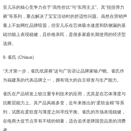
安儿乐的核心竞争力在于“高性价比”与“实用主义”。其“扭扭弹力
裤”等系列，重点解决了宝宝活动时的舒适性问题。虽然在营销声
量上不如网红品牌喧嚣，但安儿乐在芯体吸水速度和防侧漏的基
础功能上表现稳健，且价格亲民，是很多家庭长期使用的经济型
选择。
9. 雀氏 (Chiaus)
“天才第一步，雀氏纸尿裤”这句广告语让品牌家喻户晓。雀氏作
为福建系的代表品牌之一，拥有强大的自主研发与生产能力。
雀氏在产品研发上较注重专利技术的应用，尤其是在芯体薄度与
抗断层能力上。其产品风格多变，近年来推出的“柔软金棉”等系
列，试图在柔软度与薄度之间寻找平衡。雀氏的市场表现稳健，
在电商大促节点常有不错的销量，适合追求老牌国货品质的消费
者。