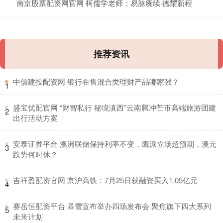
南京股票配资网官网 柯儒学老师：易脉赓续·德耀新程
推荐资讯
​中信建投配资网 银行在售混合类理财产品哪家强？
1
​盛宝优配官网 “财智私行 秘境滇西”云南腾冲芒市高端旅游团建
2
出行活动方案
​安泰证券平台 澳洲联储保持利率不变，鹰派立场超预期，澳元
3
跌势何时休？
​吉祥盈配资官网 京沪高铁：7月25日获融资买入1.05亿元
4
​赛岳恒配资平台 暴雪宣布举办四场发布会 聚焦旗下四大系列
5
未来计划