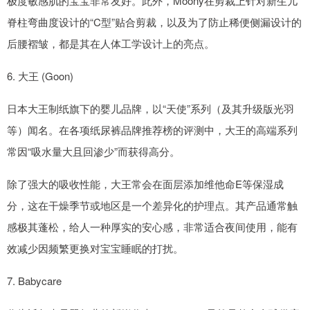
极度敏感肌的宝宝非常友好。此外，Moony在剪裁上针对新生儿
脊柱弯曲度设计的“C型”贴合剪裁，以及为了防止稀便侧漏设计的
后腰褶皱，都是其在人体工学设计上的亮点。
6. 大王 (Goon)
日本大王制纸旗下的婴儿品牌，以“天使”系列（及其升级版光羽
等）闻名。在各项纸尿裤品牌推荐榜的评测中，大王的高端系列
常因“吸水量大且回渗少”而获得高分。
除了强大的吸收性能，大王常会在面层添加维他命E等保湿成
分，这在干燥季节或地区是一个差异化的护理点。其产品通常触
感极其蓬松，给人一种厚实的安心感，非常适合夜间使用，能有
效减少因频繁更换对宝宝睡眠的打扰。
7. Babycare