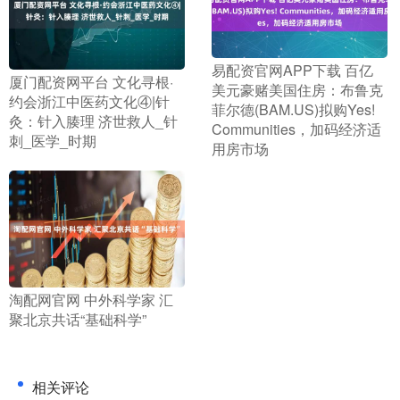
​易配资官网APP下载 百亿
​厦门配资网平台 文化寻根·
美元豪赌美国住房：布鲁克
约会浙江中医药文化④|针
菲尔德(BAM.US)拟购Yes!
灸：针入腠理 济世救人_针
Communities，加码经济适
刺_医学_时期
用房市场
​淘配网官网 中外科学家 汇
聚北京共话“基础科学”
相关评论