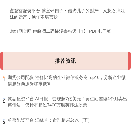
点登富配资平台 盛宣怀四子：借光儿子的财产，又想吞掉妹
妹的遗产，晚年不堪言状
启灯网官网 伊藤潤二恐怖漫畫精選【1】 PDF电子版
推荐资讯
​期货公司配资 性价比高的企业微信服务商Top10，分析企业微
1
信服务商服务哪家便宜
​乾盘配资平台 AI日报丨套现超7亿美元！黄仁勋连续4个月卖出
2
英伟达，仍持有超过7400万股英伟达股票
​单票配资平台 汪缘堂：命理格局总论（下）
3