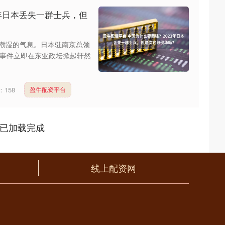
3年日本丢失一群士兵，但
着潮湿的气息。日本驻南京总领
事件立即在东亚政坛掀起轩然
：
158
盈牛配资平台
已加载完成
线上配资网