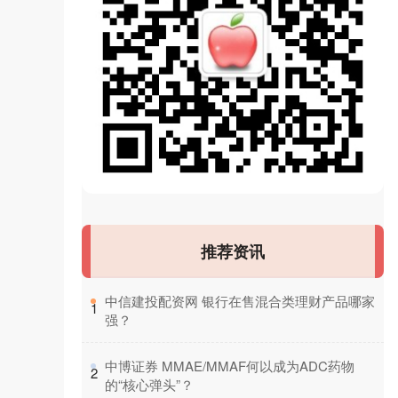
推荐资讯
​中信建投配资网 银行在售混合类理财产品哪家
1
强？
​中博证券 MMAE/MMAF何以成为ADC药物
2
的“核心弹头”？