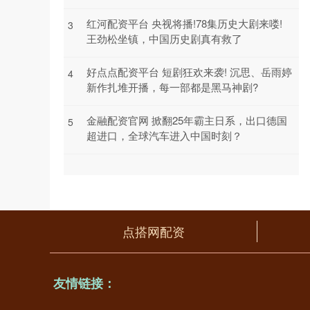
红河配资平台 央视将播!78集历史大剧来喽!
3
王劲松坐镇，中国历史剧真有救了
好点点配资平台 短剧狂欢来袭! 沉思、岳雨婷
4
新作扎堆开播，每一部都是黑马神剧?
金融配资官网 掀翻25年霸主日系，出口德国
5
超进口，全球汽车进入中国时刻？
点搭网配资
友情链接：