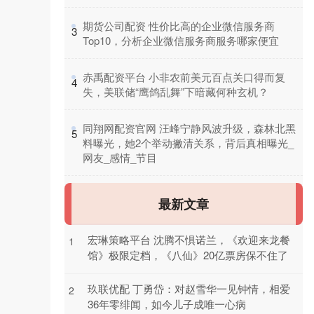
​期货公司配资 性价比高的企业微信服务商
3
Top10，分析企业微信服务商服务哪家便宜
​赤禹配资平台 小非农前美元百点关口得而复
4
失，美联储“鹰鸽乱舞”下暗藏何种玄机？
​同翔网配资官网 汪峰宁静风波升级，森林北黑
5
料曝光，她2个举动撇清关系，背后真相曝光_
网友_感情_节目
最新文章
宏琳策略平台 沈腾不惧诺兰，《欢迎来龙餐
1
馆》极限定档，《八仙》20亿票房保不住了
玖联优配 丁勇岱：对赵雪华一见钟情，相爱
2
36年零绯闻，如今儿子成唯一心病