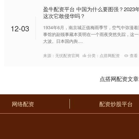
盈牛配资平台 中国为什么要图强？202
这次它敢侵华吗？
12-03
1934年6月，南京城正值梅雨季节，空气中弥漫
事馆的副领事藏本英明在一个雨夜突然失踪，这一
大波。日本国内舆....
来源：无忧配资官网
分类：
点搭网配资
查看
点搭网配资文章
网络配资
配资炒股平台