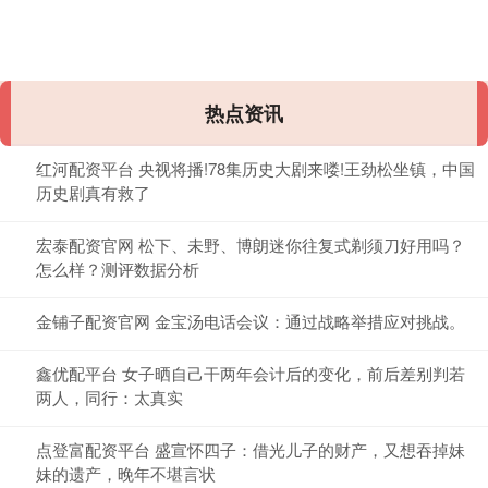
热点资讯
红河配资平台 央视将播!78集历史大剧来喽!王劲松坐镇，中国
历史剧真有救了
宏泰配资官网 松下、未野、博朗迷你往复式剃须刀好用吗？
怎么样？测评数据分析
金铺子配资官网 金宝汤电话会议：通过战略举措应对挑战。
鑫优配平台 女子晒自己干两年会计后的变化，前后差别判若
两人，同行：太真实
点登富配资平台 盛宣怀四子：借光儿子的财产，又想吞掉妹
妹的遗产，晚年不堪言状