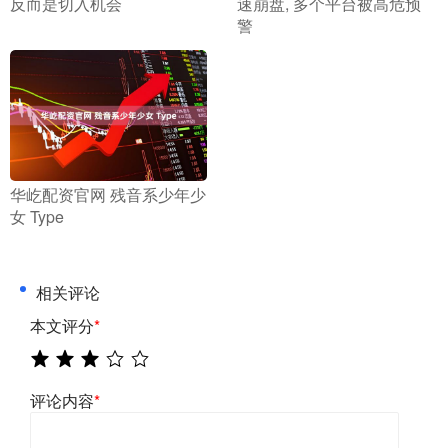
反而是切入机会
速崩盘, 多个平台被高危预
警
​华屹配资官网 残音系少年少
女 Type
相关评论
本文评分
*
评论内容
*