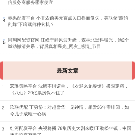
信服务商服务哪家便宜
​赤禹配资平台 小非农前美元百点关口得而复失，美联储“鹰鸽
4
乱舞”下暗藏何种玄机？
​同翔网配资官网 汪峰宁静风波升级，森林北黑料曝光，她2个
5
举动撇清关系，背后真相曝光_网友_感情_节目
最新文章
宏琳策略平台 沈腾不惧诺兰，《欢迎来龙餐馆》极限定档，
1
《八仙》20亿票房保不住了
玖联优配 丁勇岱：对赵雪华一见钟情，相爱36年零绯闻，如
2
今儿子成唯一心病
红河配资平台 央视将播!78集历史大剧来喽!王劲松坐镇，中国
3
历史剧真有救了