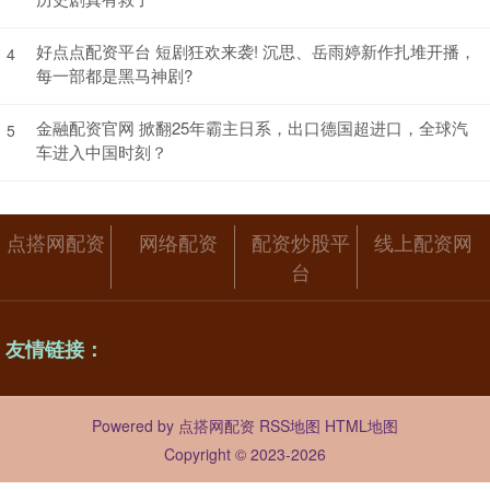
好点点配资平台 短剧狂欢来袭! 沉思、岳雨婷新作扎堆开播，
4
每一部都是黑马神剧?
金融配资官网 掀翻25年霸主日系，出口德国超进口，全球汽
5
车进入中国时刻？
点搭网配资
网络配资
配资炒股平
线上配资网
台
友情链接：
Powered by
点搭网配资
RSS地图
HTML地图
Copyright
© 2023-2026