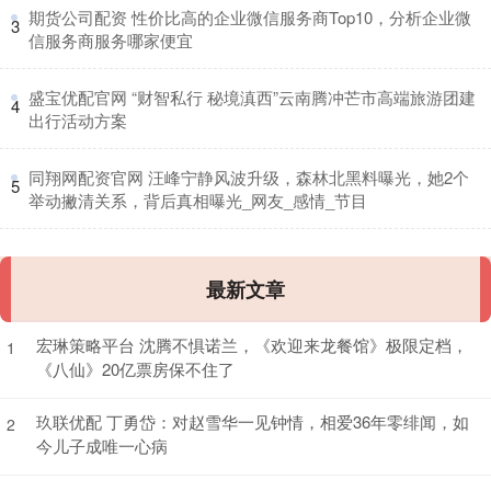
​期货公司配资 性价比高的企业微信服务商Top10，分析企业微
3
信服务商服务哪家便宜
​盛宝优配官网 “财智私行 秘境滇西”云南腾冲芒市高端旅游团建
4
出行活动方案
​同翔网配资官网 汪峰宁静风波升级，森林北黑料曝光，她2个
5
举动撇清关系，背后真相曝光_网友_感情_节目
最新文章
宏琳策略平台 沈腾不惧诺兰，《欢迎来龙餐馆》极限定档，
1
《八仙》20亿票房保不住了
玖联优配 丁勇岱：对赵雪华一见钟情，相爱36年零绯闻，如
2
今儿子成唯一心病