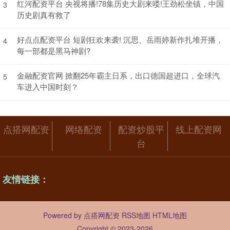
红河配资平台 央视将播!78集历史大剧来喽!王劲松坐镇，中国
3
历史剧真有救了
好点点配资平台 短剧狂欢来袭! 沉思、岳雨婷新作扎堆开播，
4
每一部都是黑马神剧?
金融配资官网 掀翻25年霸主日系，出口德国超进口，全球汽
5
车进入中国时刻？
点搭网配资
网络配资
配资炒股平
线上配资网
台
友情链接：
Powered by
点搭网配资
RSS地图
HTML地图
Copyright
© 2023-2026