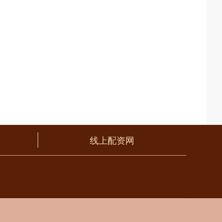
线上配资网