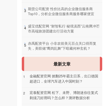
​期货公司配资 性价比高的企业微信服务商
3
Top10，分析企业微信服务商服务哪家便宜
​盛宝优配官网 “财智私行 秘境滇西”云南腾冲芒
4
市高端旅游团建出行活动方案
​赤禹配资平台 小非农前美元百点关口得而复
5
失，美联储“鹰鸽乱舞”下暗藏何种玄机？
最新文章
金融配资官网 掀翻25年霸主日系，出口德国
1
超进口，全球汽车进入中国时刻？
宏泰配资官网 松下、未野、博朗迷你往复式
2
剃须刀好用吗？怎么样？测评数据分析