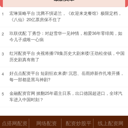
宏琳策略平台 沈腾不惧诺兰，《欢迎来龙餐馆》极限定档，
1
《八仙》20亿票房保不住了
玖联优配 丁勇岱：对赵雪华一见钟情，相爱36年零绯闻，如
2
今儿子成唯一心病
红河配资平台 央视将播!78集历史大剧来喽!王劲松坐镇，中国
3
历史剧真有救了
好点点配资平台 短剧狂欢来袭! 沉思、岳雨婷新作扎堆开播，
4
每一部都是黑马神剧?
金融配资官网 掀翻25年霸主日系，出口德国超进口，全球汽
5
车进入中国时刻？
点搭网配资
网络配资
配资炒股平
线上配资网