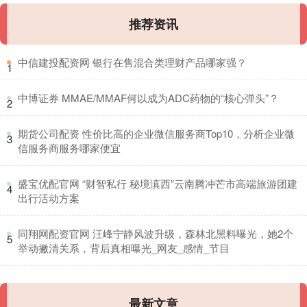
推荐资讯
​中信建投配资网 银行在售混合类理财产品哪家强？
1
​中博证券 MMAE/MMAF何以成为ADC药物的“核心弹头”？
2
​期货公司配资 性价比高的企业微信服务商Top10，分析企业微
3
信服务商服务哪家便宜
​盛宝优配官网 “财智私行 秘境滇西”云南腾冲芒市高端旅游团建
4
出行活动方案
​同翔网配资官网 汪峰宁静风波升级，森林北黑料曝光，她2个
5
举动撇清关系，背后真相曝光_网友_感情_节目
最新文章