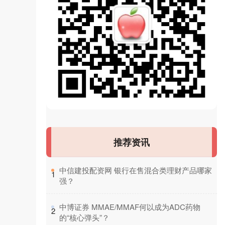
推荐资讯
​中信建投配资网 银行在售混合类理财产品哪家
1
强？
​中博证券 MMAE/MMAF何以成为ADC药物
2
的“核心弹头”？