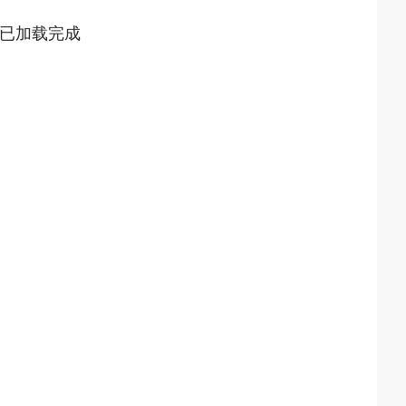
已加载完成