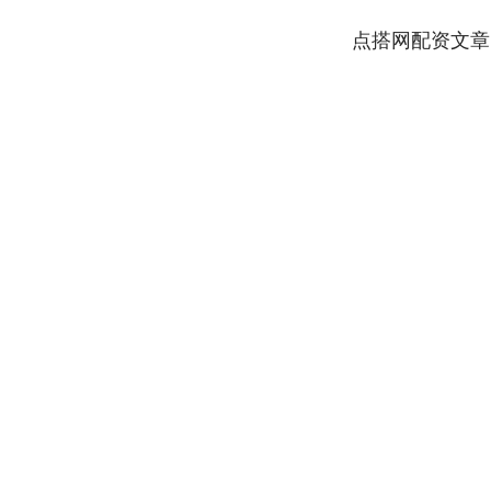
点搭网配资文章