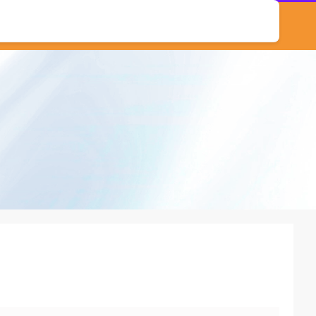
台
线上配资网