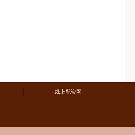
线上配资网