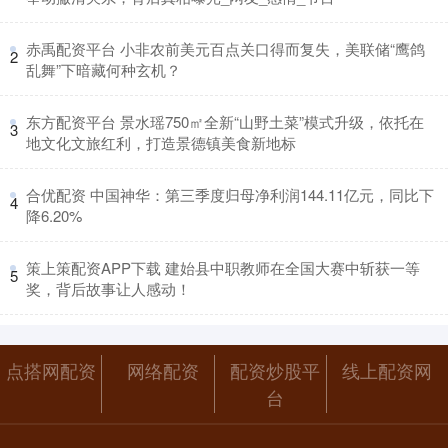
​赤禹配资平台 小非农前美元百点关口得而复失，美联储“鹰鸽
2
乱舞”下暗藏何种玄机？
​东方配资平台 景水瑶750㎡全新“山野土菜”模式升级，依托在
3
地文化文旅红利，打造景德镇美食新地标
​合优配资 中国神华：第三季度归母净利润144.11亿元，同比下
4
降6.20%
​策上策配资APP下载 建始县中职教师在全国大赛中斩获一等
5
奖，背后故事让人感动！
点搭网配资
网络配资
配资炒股平
线上配资网
台