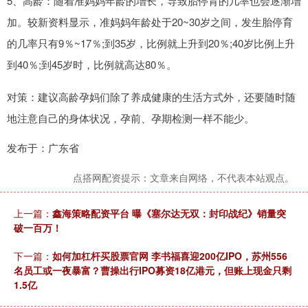
5、高龄：随着准妈妈年龄的增长，导致胎停育的几率也会逐渐增
加。较新资料显示，准妈妈年龄处于20~30岁之间，发生胎停育
的几率只有9％~17％;到35岁，比例就上升到20％;40岁比例上升
到40％;到45岁时，比例就高达80％。
对策：建议高龄孕妈们除了养成健康的生活方式外，还要随时随
地注意自己的身体状况，孕前、孕期检测一样不能少。
发布于：广东省
点搭网配资提示：文章来自网络，不代表本站观点。
上一篇：
鑫海策略配资平台 曝《塞尔达无双：封印战纪》销量突
破一百万！
下一篇：
如何加杠杆买股票官网 李书福喜迎200亿IPO，苏州556
名员工或一夜暴富？曹操出行IPO募资18亿港元，但账上现金只剩
1.5亿