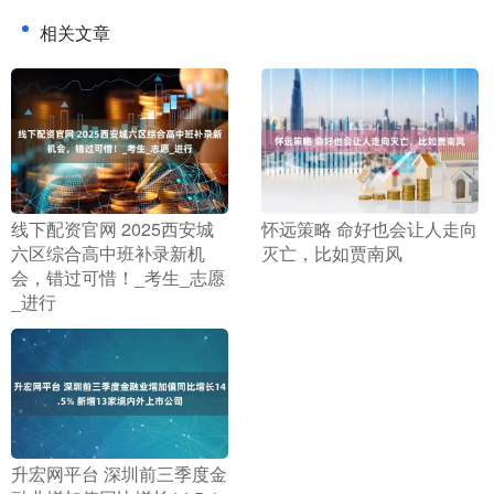
相关文章
​线下配资官网 2025西安城
​怀远策略 命好也会让人走向
六区综合高中班补录新机
灭亡，比如贾南风
会，错过可惜！_考生_志愿
_进行
​升宏网平台 深圳前三季度金