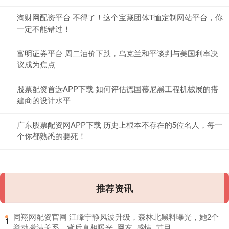
淘财网配资平台 不得了！这个宝藏团体T恤定制网站平台，你
一定不能错过！
富明证券平台 周二油价下跌，乌克兰和平谈判与美国利率决
议成为焦点
股票配资首选APP下载 如何评估德国慕尼黑工程机械展的搭
建商的设计水平
广东股票配资网APP下载 历史上根本不存在的5位名人，每一
个你都熟悉的要死！
推荐资讯
​同翔网配资官网 汪峰宁静风波升级，森林北黑料曝光，她2个
1
举动撇清关系，背后真相曝光_网友_感情_节目