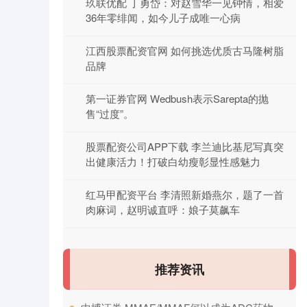
玖联优配 丁勇岱：对赵雪华一见钟情，相爱
36年零绯闻，如今儿子成唯一心病
江西股票配资官网 如何挑选优质古马隆树脂
品牌
第一证券官网 Wedbush表示Sarepta的抛
售“过度”。
股票配资公司APP下载 李兰迪比基尼写真突
出健康活力！打破白幼瘦彰显性感魅力
红马甲配资平台 李清照新婚燕尔，题了一首
肉麻词，赵明诚直呼：娘子莫飙车
推荐资讯