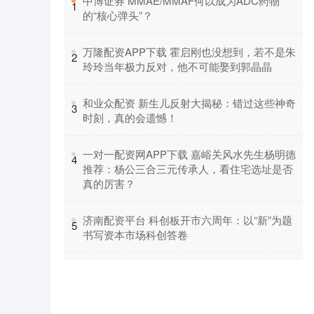
​中博证券 MMAE/MMAF何以成为ADC药物
1
的“核心弹头”？
​万隆配资APP下载 霍启刚也没想到，若不是朱
2
玲玲当年极力反对，他不可能娶到郭晶晶
​和业众配资 新生儿反射大揭秘：错过这些神奇
3
时刻，真的会遗憾！
​一对一配资网APP下载 嘉峪关风水先生杨明德
4
推荐：杨公三合三元传承人，看住宅选址是否
真的厉害？
​济南配资平台 科创板开市六周年：以“新”为题
5
书写资本市场科创答卷