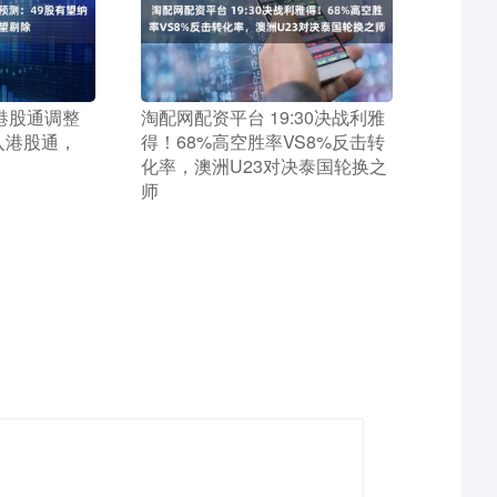
 港股通调整
​淘配网配资平台 19:30决战利雅
入港股通，
得！68%高空胜率VS8%反击转
化率，澳洲U23对决泰国轮换之
师