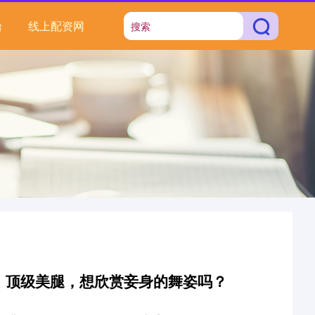
台
线上配资网
蝉，顶级美腿，想欣赏妾身的舞姿吗？