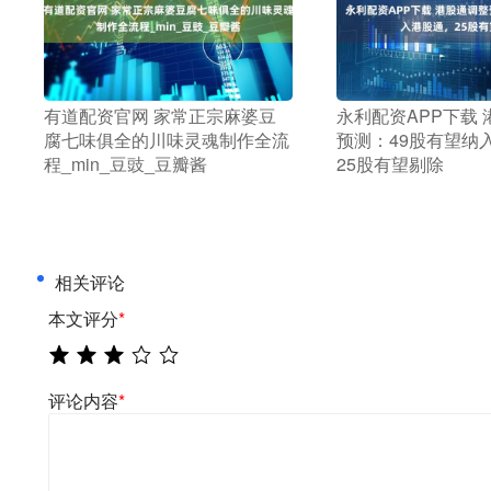
​有道配资官网 家常正宗麻婆豆
​永利配资APP下载
腐七味俱全的川味灵魂制作全流
预测：49股有望纳
程_min_豆豉_豆瓣酱
25股有望剔除
相关评论
本文评分
*
评论内容
*